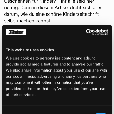
Geschenken für Kinder? – Ihr alle seid hier
richtig. Denn in diesem Artikel dreht sich alles
darum, wie du eine schöne Kinderzeitschrift
selbermachen kannst.
Eine Kinderzeitschrift selbermachen
Kinder mögen Bilder, Geschichten, Spiele,
Rätsel
,
Ausmalvorlagen … – Kinder lieben es einfach, in
This website uses cookies
Zeitschriften zu blättern. Deshalb sind
We use cookies to personalise content and ads, to
selbstgemachte
Magazine
auch eine tolle Idee
provide social media features and to analyse our traffic.
als Geschenk für sie. Ob als Zeitvertreib auf einer
We also share information about your use of our site with
Hochzeit
, bei einer Firmenfeier oder als Projekt
our social media, advertising and analytics partners who
in der Ausbildung. Es gibt so viele schöne Ideen
may combine it with other information that you’ve
und tausend Möglichkeiten, eine Zeitschrift für
provided to them or that they’ve collected from your use
Kinder sinnvoll und auch nachhaltig zu gestalten.
of their services.
Wie funktioniert das?
Consent