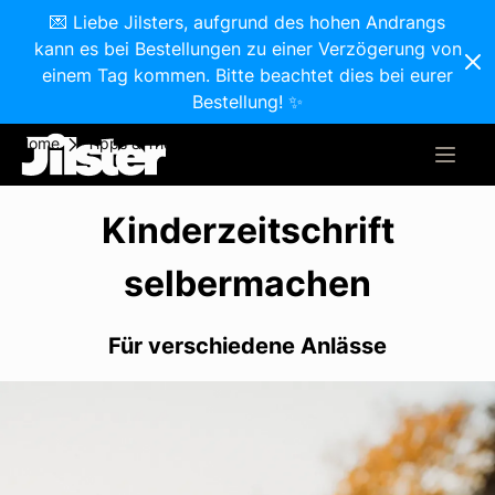
💌 Liebe Jilsters, aufgrund des hohen Andrangs
kann es bei Bestellungen zu einer Verzögerung von
einem Tag kommen. Bitte beachtet dies bei eurer
Bestellung! ✨
Home
Tipps & Tricks
Kinderzeitschrift selbermachen
Kinderzeitschrift
selbermachen
Für verschiedene Anlässe