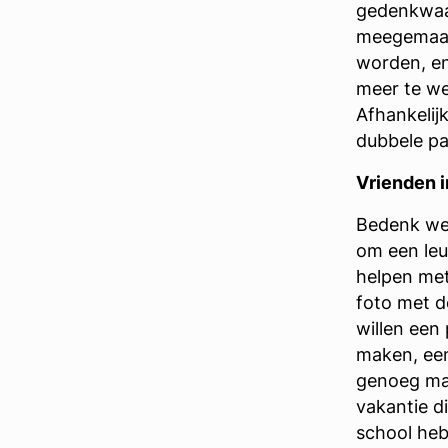
gedenkwaa
meegemaakt
worden, en
meer te we
Afhankelij
dubbele pa
Vrienden i
Bedenk wel
om een leuk
helpen met
foto met d
willen een
maken, een
genoeg mat
vakantie d
school he