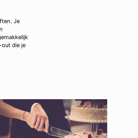
ften. Je
en
gemakkelijk
-out die je