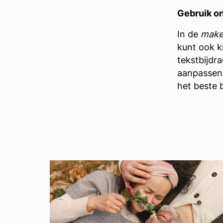
Gebruik o
In de
make
kunt ook k
tekstbijdr
aanpassen a
het beste 