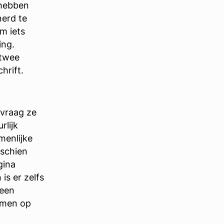
 hebben
nerd te
m iets
ing.
 twee
hrift.
 vraag ze
rlijk
menlijke
sschien
gina
is er zelfs
 een
samen op