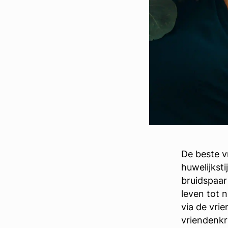
De beste v
huwelijksti
bruidspaar
leven tot 
via de vri
vriendenkr