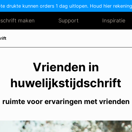
ote drukte kunnen orders 1 dag uitlopen. Houd hier rekening
dschrift maken
Support
Inspiratie
rift
Vrienden in
huwelijkstijdschrift
ruimte voor ervaringen met vrienden