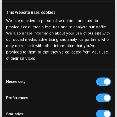
onderwerpen. Zo zit er altijd wel voor iedere
lezer een aansprekend onderwerp tussen. Maak
This website uses cookies
de teksten op je cover kort en krachtig.
We use cookies to personalise content and ads, to
provide social media features and to analyse our traffic.
Tip 4: Speel met de typografie
We also share information about your use of our site with
Gebruik bijvoorbeeld verschillende
our social media, advertising and analytics partners who
lettergroottes, minimaal twee en maximaal vier.
may combine it with other information that you’ve
Combineer hoofdletters met kleine letters om
provided to them or that they’ve collected from your use
afwisseling te creëren en voeg hier of daar een
of their services.
opvallend kleurtje naast de basiskleur toe.
Check als je bijna klaar bent of alle teksten goed
Consent
leesbaar zijn tegen de achtergrond van de foto.
Necessary
Selection
Zorg ook hier voor voldoende contrast tussen de
achtergrond en de tekst.
Preferences
Tip 5: Kijk eens naar covers in winkels, theaters
of cinema's en laat je inspireren
Statistics