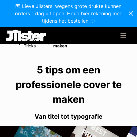
💌 Lieve Jilsters, wegens grote drukte kunnen
orders 1 dag uitlopen. Houd hier rekening mee
tijdens het bestellen! ✨
Tips &
5 tips om een professionele cover te
Home
Tricks
maken
5 tips om een
professionele cover te
maken
Van titel tot typografie