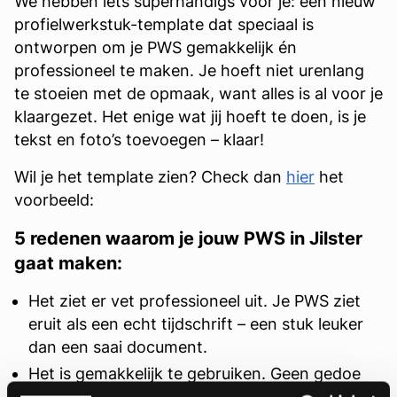
We hebben iets superhandigs voor je: een nieuw
profielwerkstuk-template dat speciaal is
ontworpen om je PWS gemakkelijk én
professioneel te maken. Je hoeft niet urenlang
te stoeien met de opmaak, want alles is al voor je
klaargezet. Het enige wat jij hoeft te doen, is je
tekst en foto’s toevoegen – klaar!
Wil je het template zien? Check dan
hier
het
voorbeeld:
5 redenen waarom je jouw PWS in Jilster
gaat maken:
Het ziet er vet professioneel uit. Je PWS ziet
eruit als een echt tijdschrift – een stuk leuker
dan een saai document.
Het is gemakkelijk te gebruiken. Geen gedoe
met moeilijke software; Jilster werkt super