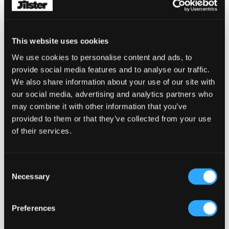
intuïtief. Iedereen kan het! Je start makkelijk
vanuit een template en vult de pagina's met
jouw tekst & afbeeldingen.
This website uses cookies
Je maakt indruk. Jouw docenten zullen onder
We use cookies to personalise content and ads, to
de indruk zijn van hoe professioneel en
provide social media features and to analyse our traffic.
creatief je werk eruitziet.
We also share information about your use of our site with
our social media, advertising and analytics partners who
Bewaar het voor altijd. Als je je tijdschrift laat
may combine it with other information that you’ve
afdrukken, heb je een tastbare herinnering die
provided to them or that they’ve collected from your use
je voor altijd kunt bewaren. Leuk om later terug
of their services.
te kijken!
Samenwerken met je vrienden. Nodig
klasgenoten uit om samen aan jullie PWS te
Consent
Necessary
werken of vraag je begeleider om feedback te
Selection
geven.
Preferences
Zo begin je met Jilster:
Stap 1: Kies je onderwerp en verzamel je