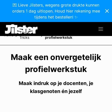
💌 Lieve Jilsters, wegens grote drukte kunnen
orders 1 dag uitlopen. Houd hier rekening mee
tijdens het bestellen! ✨
Tips &
Maak een onvergetelijk
Home
Tricks
profielwerkstuk
Maak een onvergetelijk
profielwerkstuk
Maak indruk op je docenten, je
klasgenoten én jezelf