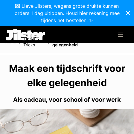
💌 Lieve Jilsters, wegens grote drukte kunnen
orders 1 dag uitlopen. Houd hier rekening mee
tijdens het bestellen! ✨
Tips &
Maak een tijdschrift voor elke
Home
Tricks
gelegenheid
Maak een tijdschrift voor
elke gelegenheid
Als cadeau, voor school of voor werk