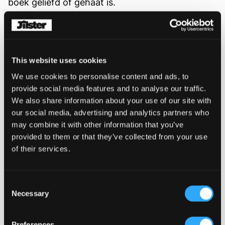
boek geliefd of gehaat is.
Wat is je favoriete boek? Wat was het verhaal?
Schrijf een artikel voor je schooltijdschrift over
waarom dit je favoriete schrijver of boek is.
This website uses cookies
Welke thema's komen aan bod? Hoe zijn de
personages? En, wat betekent het voor jou?
We use cookies to personalise content and ads, to
provide social media features and to analyse our traffic.
Interessante kunst
We also share information about your use of our site with
our social media, advertising and analytics partners who
Van architectuur tot graffiti tot reclames, kunst
may combine it with other information that you’ve
is overal. Laat je creatieve schrijfsappen stromen
provided to them or that they’ve collected from your use
en observeer de kunst om je heen of bezoek een
of their services.
museum. Genieten van kunst of wat kunst is
hangt grotendeels af van je eigen smaak. Wat is
jouw verhaal en relatie met kunst? Voel je niet
Consent
Necessary
beperkt door wat kunst 'verondersteld' wordt te
Selection
zijn. Beschrijf wat kunst voor jou betekent en
geef een visuele aanvulling bij je artikel in het
Preferences