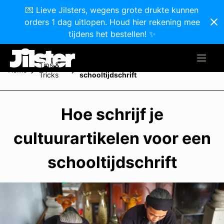
💌 Lieve Jilsters, wegens grote drukte kunnen
orders 1 dag uitlopen. Houd hier rekening mee
tijdens het bestellen! ✨
Tips &
Hoe schrijf je cultuurartikelen voor een
Home
Tricks
schooltijdschrift
Hoe schrijf je
cultuurartikelen voor een
schooltijdschrift