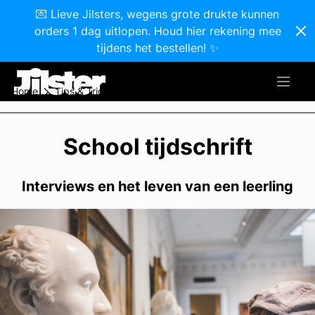
💌 Lieve Jilsters, wegens grote drukte kunnen
orders 1 dag uitlopen. Houd hier rekening mee
tijdens het bestellen! ✨
Home
Tips & Tricks
School tijdschrift
School tijdschrift
Interviews en het leven van een leerling