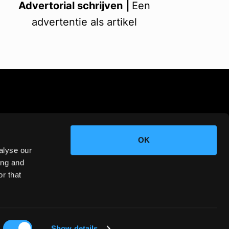
Advertorial schrijven
|
Een
advertentie als artikel
OK
alyse our
ing and
r that
Privacy
Ons Verhaal
Contact
Show details