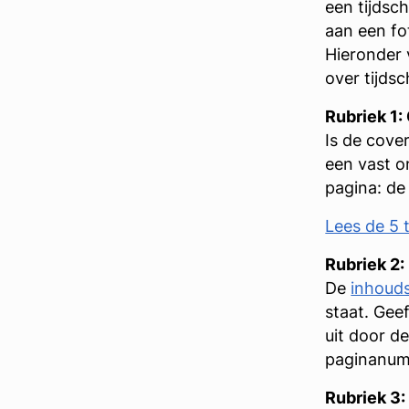
een tijdsc
aan een fo
Hieronder 
over tijdsc
Rubriek 1:
Is de cove
een vast on
pagina: de
Lees de 5 
Rubriek 2
De
inhoud
staat. Geef
uit door de
paginanumm
Rubriek 3: 