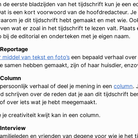
de eerste bladzijden van het tijdschrift kun je een ed
Dat is een kort voorwoord van de hoofdredacteur. Je 
waarom je dit tijdschrift hebt gemaakt en met wie. Oo
en wat er zoal in het tijdschrift te lezen valt. Plaat
o bij de editorial en onderteken met je eigen naam.
 Reportage
 middel van tekst en foto’s
een bepaald verhaal over
llie samen hebben gemaakt, zijn of haar huisdier, enz
: Column
 persoonlijk verhaal of deel je mening in een
column
. 
d schrijven over de reden dat je aan dit tijdschrift be
f over iets wat je hebt meegemaakt.
 je creativiteit kwijt kan in een column.
 Interview
familieleden en vrienden van degene voor wie je het ti