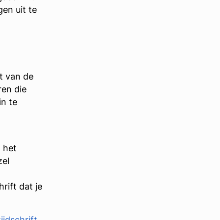
en uit te
pt van de
ren die
n te
 het
zel
e
rift dat je
ijdschrift
.