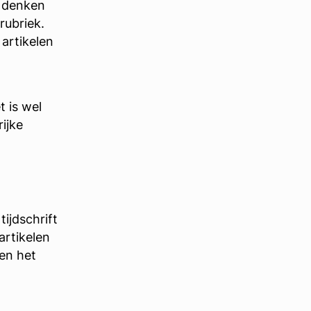
e denken
rubriek.
 artikelen
t is wel
rijke
tijdschrift
artikelen
 en het