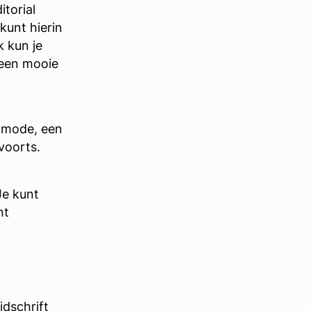
itorial
kunt hierin
k kun je
s een mooie
 mode, een
ovoorts.
Je kunt
nt
jdschrift