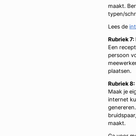
maakt. Ber
typen/schr
Lees de
in
Rubriek 7:
Een recept 
persoon vo
meewerken 
plaatsen.
Rubriek 8
Maak je ei
internet k
genereren.
bruidspaar,
maakt.
Ga voor me