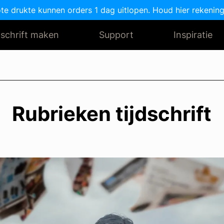
ote drukte kunnen orders 1 dag uitlopen. Houd hier rekening
dschrift maken
Support
Inspiratie
Rubrieken tijdschrift