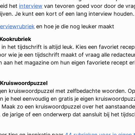
eid het
interview
van tevoren goed voor door de vrag
ijven. Je kunt een kort of een lang interview houden.
terviewrubriek
en hoe je die nog leuker maakt
 Kookrubriek
in het tijdschrift is altijd leuk. Kies een favoriet rece
or wie je een tijdschrift maakt of vraag alle redacteu
aan het magazine om hun eigen favoriete recept eri
: Kruiswoordpuzzel
gen kruiswoordpuzzel met zelfbedachte woorden. Op
un je heel eenvoudig en gratis je eigen kruiswoordpuz
 Maak zo een kruiswoordpuzzel over het aanstaand
 de jarige of een onderwerp dat aansluit bij het tijdsch
er tips en inspiratie naar
44 rubrieken voor je eigen t